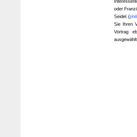
Interessen
oder Franzö
Seidel (
phi
Sie Ihren 
Vortrag e
ausgewählte