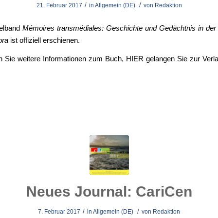
/
/
21. Februar 2017
in
Allgemein (DE)
von
Redaktion
elband
Mémoires transmédiales: Geschichte und Gedächtnis in der 
ora
ist offiziell erschienen.
n Sie weitere Informationen zum Buch,
HIER
gelangen Sie zur Verl
Neues Journal: CariCen
/
/
7. Februar 2017
in
Allgemein (DE)
von
Redaktion