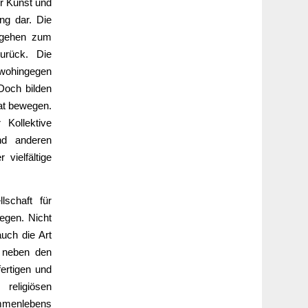
ür Kunst und
ung dar. Die
 gehen zum
zurück. Die
 wohingegen
 Doch bilden
at bewegen.
Kollektive
nd anderen
 vielfältige
schaft für
iegen. Nicht
auch die Art
 neben den
fertigen und
religiösen
ammenlebens