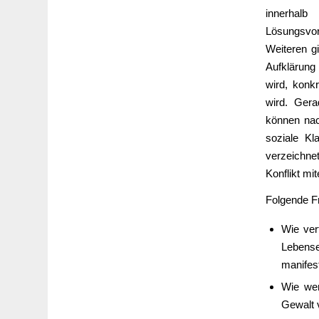
innerhalb
Lösungsvor
Weiteren gi
Aufklärung 
wird, konk
wird. Gera
können nac
soziale Kl
verzeichne
Konflikt mi
Folgende F
Wie ver
Lebense
manifes
Wie wer
Gewalt 