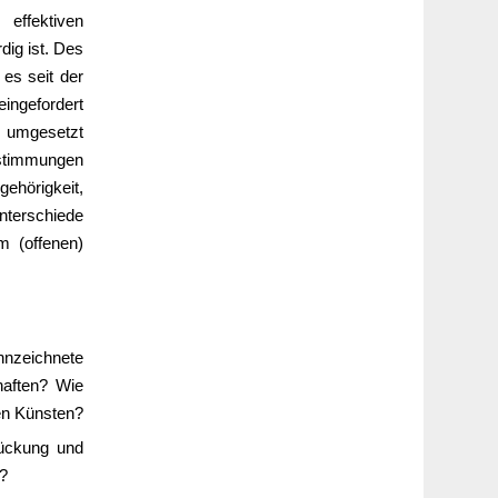
effektiven
ig ist. Des
 es seit der
eingefordert
s umgesetzt
estimmungen
ehörigkeit,
nterschiede
m (offenen)
nnzeichnete
haften? Wie
nen Künsten?
rückung und
?