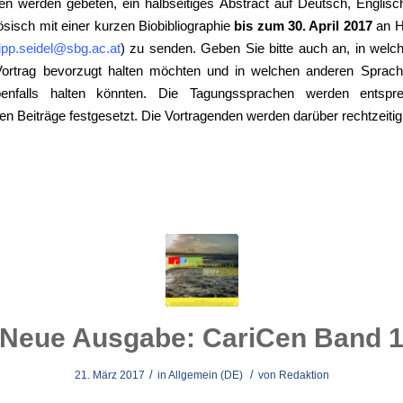
ten werden gebeten, ein halbseitiges Abstract auf Deutsch, Englisc
sisch mit einer kurzen Biobibliographie
bis zum 30. April 2017
an He
lipp.seidel@sbg.ac.at
) zu senden. Geben Sie bitte auch an, in welc
Vortrag bevorzugt halten möchten und in welchen anderen Sprac
benfalls halten könnten. Die Tagungssprachen werden entspr
n Beiträge festgesetzt. Die Vortragenden werden darüber rechtzeitig 
Neue Ausgabe: CariCen Band 
/
/
21. März 2017
in
Allgemein (DE)
von
Redaktion