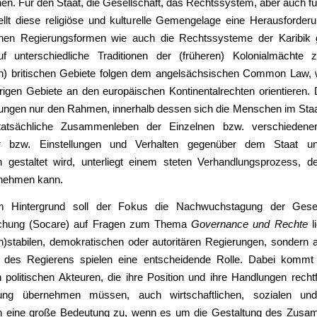
hen. Für den Staat, die Gesellschaft, das Rechtssystem, aber auch f
tellt diese religiöse und kulturelle Gemengelage eine Herausforder
enen Regierungsformen wie auch die Rechtssysteme der Karibik
uf unterschiedliche Traditionen der (früheren) Kolonialmächte 
n) britischen Gebiete folgen dem angelsächsischen Common Law,
rigen Gebiete an den europäischen Kontinentalrechten orientieren.
ungen nur den Rahmen, innerhalb dessen sich die Menschen im Sta
atsächliche Zusammenleben der Einzelnen bzw. verschiedener 
er bzw. Einstellungen und Verhalten gegenüber dem Staat u
en gestaltet wird, unterliegt einem steten Verhandlungsprozess, der
nehmen kann.
m Hintergrund soll der Fokus die Nachwuchstagung der Gesell
rschung (Socare) auf Fragen zum Thema
Governance und Rechte
l
(in)stabilen, demokratischen oder autoritären Regierungen, sondern 
 des Regierens spielen eine entscheidende Rolle. Dabei kommt
n politischen Akteuren, die ihre Position und ihre Handlungen recht
tung übernehmen müssen, auch wirtschaftlichen, sozialen und 
nen eine große Bedeutung zu, wenn es um die Gestaltung des Zus