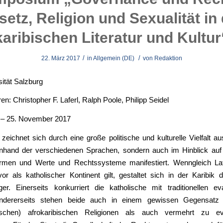
etz, Religion und Sexualität in
karibischen Literatur und Kultur
/
/
22. März 2017
in
Allgemein (DE)
von
Redaktion
sität Salzburg
en: Christopher F. Laferl, Ralph Poole, Philipp Seidel
 – 25. November 2017
 zeichnet sich durch eine große politische und kulturelle Vielfalt a
anhand der verschiedenen Sprachen, sondern auch im Hinblick auf 
rmen und Werte und Rechtssysteme manifestiert. Wenngleich La
r als katholischer Kontinent gilt, gestaltet sich in der Karibik d
iger. Einerseits konkurriert die katholische mit traditionellen e
andererseits stehen beide auch in einem gewissen Gegensatz
tischen) afrokaribischen Religionen als auch vermehrt zu ev