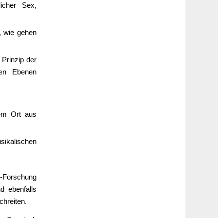
licher Sex,
, wie gehen
Prinzip der
chen Ebenen
em Ort aus
usikalischen
k-Forschung
nd ebenfalls
chreiten.