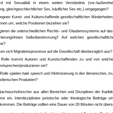
d mit Sexualität in einem weiten Verständnis (vor-/außerehe
ung, gleichgeschlechtlicher Sex, käuflicher Sex etc.) umgegangen?
egnen Kunst- und Kulturschaffende gesellschaftlichen Minderheiten
 ihnen um, welche Positionen beziehen sie?
gieren die unterschiedlichen Rechts- und Glaubenssysteme auf das 
inierungsfreien Selbstbestimmung? Auf welchen gesellschaftli
sie?
ken sich Migrationsprozesse auf die Gesellschaft diesbezüglich aus?
 Rolle kommt Autoren und Kunstschaffenden zu und von welch
en/sprechen/produzieren sie?
Rolle spielen
hate speech
und Viktimisierung in den literarischen, m
stlerischen Produkten?
Nachwuchsforscher aus allen Bereichen und Disziplinen der Karibi
me ein. Interdisziplinäre juristische oder theologische Beiträge si
llkommen. Die Beiträge sollten eine Dauer von 20 Minuten nicht übers