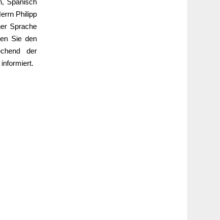
h, Spanisch
rrn Philipp
her Sprache
hen Sie den
echend der
informiert.
1