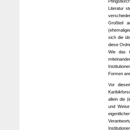
Pfingstkirc
Literatur s
verschied
Großteil a
(ehemalige
sich die üb
diese Ordn
Wie das t
miteinand
Institution
Formen an
Vor diese
Karibikfo
allein die 
und Weise
eigentliche
Verantwor
Institutio