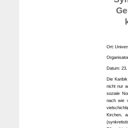
Ges
Ort: Univer
Organisator
Datum: 23.
Die Karibik
nicht nur 
soziale No
nach wie vo
vielschicht
Kirchen, 
(synkretis