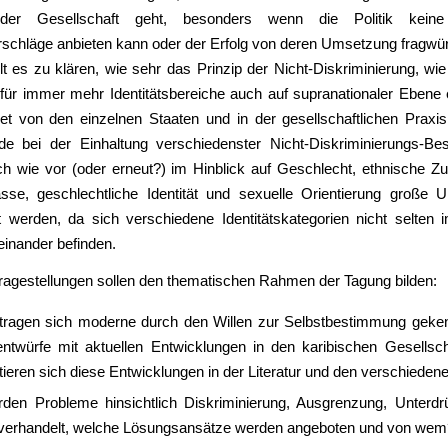
 der Gesellschaft geht, besonders wenn die Politik keine 
schläge anbieten kann oder der Erfolg von deren Umsetzung fragwürd
lt es zu klären, wie sehr das Prinzip der Nicht-Diskriminierung, wie
für immer mehr Identitätsbereiche auch auf supranationaler Ebene 
ret von den einzelnen Staaten und in der gesellschaftlichen Praxi
de bei der Einhaltung verschiedenster Nicht-Diskriminierungs-B
h wie vor (oder erneut?) im Hinblick auf Geschlecht, ethnische Zug
asse, geschlechtliche Identität und sexuelle Orientierung große U
t werden, da sich verschiedene Identitätskategorien nicht selten i
teinander befinden.
ragestellungen sollen den thematischen Rahmen der Tagung bilden:
tragen sich moderne durch den Willen zur Selbstbestimmung geke
ntwürfe mit aktuellen Entwicklungen in den karibischen Gesellsc
tieren sich diese Entwicklungen in der Literatur und den verschiede
den Probleme hinsichtlich Diskriminierung, Ausgrenzung, Unterd
verhandelt, welche Lösungsansätze werden angeboten und von wem