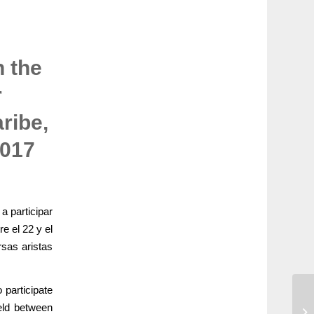
n the
r
ribe,
2017
a participar
e el 22 y el
sas aristas
 participate
Cf
held between
an