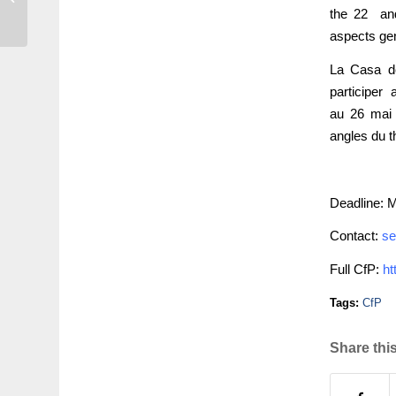
Postkoloniale Blicke auf
the 22 and
die Geschichte und...
aspects gen
La Casa de
participer 
au 26 mai 
angles du t
Deadline: 
Contact:
se
Full CfP:
ht
Tags:
CfP
Share this