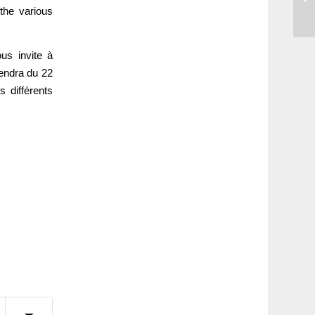
the various
Se
us invite à
iendra du 22
 différents