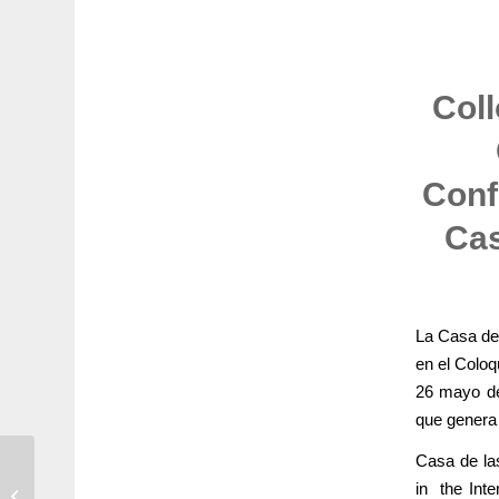
Coll
Conf
Cas
La Casa de 
en el Coloq
26 mayo de
que genera 
Casa de las
“Dancehall und
Homophobie.
in the Inte