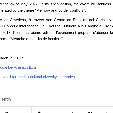
 the 26 of May 2017. In its sixth edition, the event will address 
erated by the theme “Memory and border conflicts”.
 las Américas, à travers son Centro de Estudios del Caribe, vo
au Colloque International La Diversité Culturelle à la Caraïbe qui se t
2017. Pour sa sixième édition, l’événement propose d’aborder les
hème “Mémoire et conflits de frontiers”.
March 15, 2017
ccaribe@casa.cult.cu
tp://call-for-entries-cultural-diversity-memories
 entry