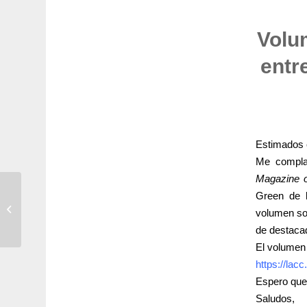
Volu
entr
Estimados 
Me compla
Magazine o
The Puerto Rican
Green de l
Diaspora in Times of
volumen so
Crisis
de destaca
El volumen
https://lac
Espero que 
Saludos,