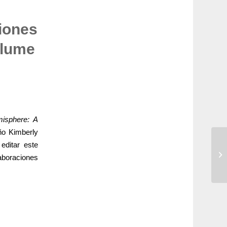
iones
olume
isphere: A
ño Kimberly
editar este
aboraciones