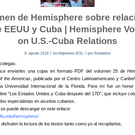
men de Hemisphere sobre relac
e EEUU y Cuba | Hemisphere V
on U.S.-Cuba Relations
/
/
9. agosto 2016
en
Allgemein (ES)
por
Redaktion
colegas:
ce enviarles una copia en formato PDF del volumen 25 de
Hem
f the Americas
, publicada por el Centro Latinoamericano y Caribe
a Universidad Internacional de la Florida. Para mí fue un honor 
bre “Los Estados Unidos y Cuba después del 17D”, que incluye col
dos especialistas en asuntos cubanos.
 se puede descargar en este enlace:
c.fiu.edu/hemisphere/
disfruten la lectura de los textos tanto como yo al recopilarlos.