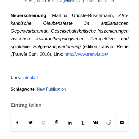
/
/
9. August 2016
in
Allgemein (DE)
von
Redaktion
Neuerscheinung
: Martina Urioste-Buschmann,
Afro-
karibische Glaubensfeste im antillanischen
Gegenwartsroman. Gesellschaftskritische Inszenierungen
zwischen kulturanthropologischer Perspektive und
spiritueller Entgrenzungserfahrung
(edition tranvía, Reihe
„Tranvía Sur“, 2016), Link:
http://www.tranvia.de/
Link
: infoblatt
Schlagworte:
New Publication
Eintrag teilen